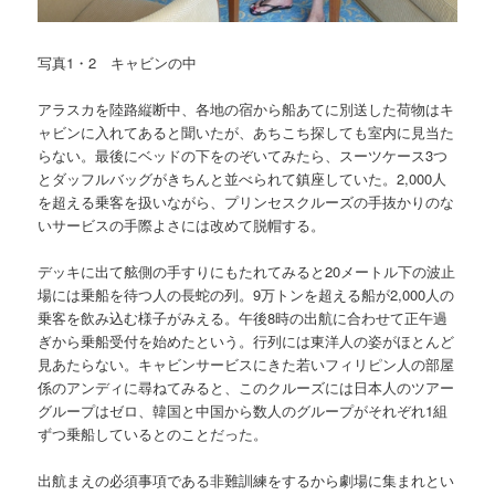
写真1・2 キャビンの中
アラスカを陸路縦断中、各地の宿から船あてに別送した荷物はキ
ャビンに入れてあると聞いたが、あちこち探しても室内に見当た
らない。最後にベッドの下をのぞいてみたら、スーツケース3つ
とダッフルバッグがきちんと並べられて鎮座していた。2,000人
を超える乗客を扱いながら、プリンセスクルーズの手抜かりのな
いサービスの手際よさには改めて脱帽する。
デッキに出て舷側の手すりにもたれてみると20メートル下の波止
場には乗船を待つ人の長蛇の列。9万トンを超える船が2,000人の
乗客を飲み込む様子がみえる。午後8時の出航に合わせて正午過
ぎから乗船受付を始めたという。行列には東洋人の姿がほとんど
見あたらない。キャビンサービスにきた若いフィリピン人の部屋
係のアンディに尋ねてみると、このクルーズには日本人のツアー
グループはゼロ、韓国と中国から数人のグループがそれぞれ1組
ずつ乗船しているとのことだった。
出航まえの必須事項である非難訓練をするから劇場に集まれとい