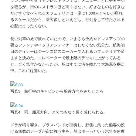
フレンチやイタリアンレストランでは、メニューごとにチャージ
を取るが、街のレストランほど高くはない。好きなものを好きな
だけすぐ食べられるカフェテリアは一度に1,000人ぐらいが座れ
るスケールだから、乗客多しといえども、行列をして待たされる
心配はまったくない。
長い列車の旅で疲れていたので、いまさら予約やドレスアップの
要るフレンチやイタリアンディナーはしたくない気分だ。航海初
日のディナーはジーンズにスニーカーで入れるカフェテリアで済
ますと決めた。エレベーターで最上階のデッキに上がってみる
と、全く気付かなかったが、船はすでに港を離れて大海原を疾走
中。これには驚いた。
写真3 航行中のキャビンから船首方向をみたところ
写真4 同、船尾方向。とてつもなく長く感じられる。
ドラが鳴り響き、ブラスバンドが演奏し、舷側に集った船客の投
げる無数のテープが宙に舞う中を、船はボーっという汽笛を何度