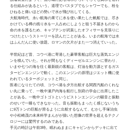
る仕組みがあるという。道理でバスタブでもシャワーでも、栓を
ひねると痛いほどの勢いで水が飛び出してくる。
大航海時代、永い航海の果てに水を使い果たした帆船では、尽き
かけている樽の残り水を一人占めにしようと狙う不届きものから
命の水を護るため、キャプテンが武装したオフィサーを見張りに
つけたというストーリーを読んだことがある。いまの航海では水
はふんだんに使い放題。ロマンの欠片がまた一つ消えていった。
半世紀ほど昔、コウベ港に寄港した豪華客船は巨大な蒸気エンジ
ンを積んでいた。それが間もなくディーゼルエンジンに替わり、
いまや七つの海を往く最新鋭の客船は、灯油を動力源とするガス
タービンエンジンで動く。このエンジンの原理はジエット機に使
われているターボジェットと同じ。
医者になりたての頃、コウベ港を夕方出航する関西汽船のくれな
い丸に乗って、一晩中瀬戸内海を航行し別府の学会に出席したこ
とがある。一晩中ゴトゴトというピストンエンジンの騒音と振動
のせいで一睡もできなかった。音も振動もまったく感じないうち
に9万トンの巨船が滑るように出航するなんて、むかし手塚治虫
や小松崎茂の未来科学まんがが描いた想像の世界を超えるテクノ
ロジーには驚愕するのみである。
手元の時計は午前3時。眠れぬままにキャビンからデッキに出て