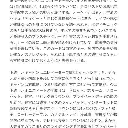
乗船手続きデスクにパスポートを提示し本人確認を受けると、次
は顔写真撮影だ。しばらく待つあいだに、テロリストや凶悪犯罪
で手配中の人物との照合が終了する。オーケィが出ると、空港の
セキュリティゲートと同じ金属探知ゲートに進み、ナイフや銃な
ど物騒なものを身につけていないか調べられる。ボディチェック
のあとは手荷物のX線検査だ。すべての検査をめでたくパスする
と免許証大のプラスチックカードと書類の入った封筒を手渡され
る。カードの裏には顔写真が焼き付けられていて、航海中の身分
証明を兼ねている。このカードは自室のキー、船内での食事や買
い物などのクレジット、それに上下船するときの通行証になるか
ら常時身に付けておくようにと忠告をうける。
予約したキャビンはエレベーターで5階上がったＤデッキ。延々
と続く長い内廊下を歩いて自室に落ち着くとどっと疲れがでた。
キャビンは右舷側。つまり船の進行方向にむかって右側だ。今回
予約したミニスィートの間取りは、入口からバスルーム、クロー
ゼット、寝室、リビング兼ラウンジ、プライベートデッキの順の
配置だ。寝室には通常サイズのツインベッド、インターネットに
随時接続できる仕事デスク、ラウンジには4人掛けのソファと椅
子、コーヒーテーブル、カクテルトレイ、冷蔵庫、書棚などが機
能的に並んでいる。テレビは寝室とラウンジに1台ずつ。床から
天井までガラス張りのスライディングドアを出るとプライベート