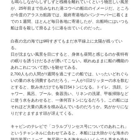
も鳴らしながらしずしずと桟橋を離れていくという物悲しい風景
が、25年前まで住みなれた港コウベの船出のイメージだ。ところ
が今度のアラスカ航路では、最終寄港地のバンクーバーに着くま
での１週間、ほとんど毎日各地に寄港したが、出船時にはいつも
船は音を殺して滑るように港を出ていくのだった。
白夜の北の海では9時すぎてもまだ水平線上に太陽が残ってい
る。
日が沈まない風景を目にすると、身体も昼間と感じるのか夜特有
の眠りを誘うけだるさが湧いてこない。眠れぬままに船の機能の
あれこれについて想いを馳せてみる。
2,700人もの人間が1週間を過ごすこの船では、いったいどれぐら
いの量の水を消費するのだろう。一人が1日2リッターの水を飲む
とすると、飲み水だけでも毎日54トンになる。トイレ、洗顔、シ
ャワー、風呂、プール、食器洗い、リネンの洗濯、甲板掃除など
に使う水をあわせると、一体何百トンになるだろう。この船には
それほど大量の真水を積み込んでいるのだろうか。気がかりにな
りだすとますます頭が冴えてくる。
キャビンのテレビで「コラルプリンセス号についてのあれこれ」
というチャンネルに合わせてみると、本船には大掛かりな海水の
脱塩装置によって、無尽蔵にある海水からいくらでも真水を造れ