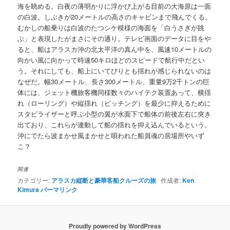
海を眺める。白夜の薄明かりに浮かび上がる目前の大海原は一面
の白波。しぶきが20メートルの高さのキャビンまで飛んでくる。
むかしの船乗りは白波のたつシケ模様の海面を「白うさぎが跳
ぶ」と表現したがまさにその通り。テレビ画面のデータに目をや
ると、船はアラスカ沖の北太平洋の真ん中を、風速10メートルの
向かい風に向かって時速50キロほどのスピードで航行中だとい
う。それにしても、船上にいてびりとも揺れが感じられないのは
なぜだ。幅30メートル、長さ300メートル、重量9万2千トンの巨
体には、ジェット機旅客機同様数々のハイテク装置あって、横揺
れ（ローリング）や縦揺れ（ピッチング）を最少に抑えるために
スタビライザーと呼ぶ小型の翼が水面下で船体の前後左右に突き
出ており、これらが連動して船の揺れを抑え込んでいるという。
沖にでたら波まかせ風まかせと唄われた船員魂の居場所やいず
こ？
関連
カテゴリー:
アラスカ縦断と豪華客船クルーズの旅
作成者:
Ken
Kimura
パーマリンク
Proudly powered by WordPress