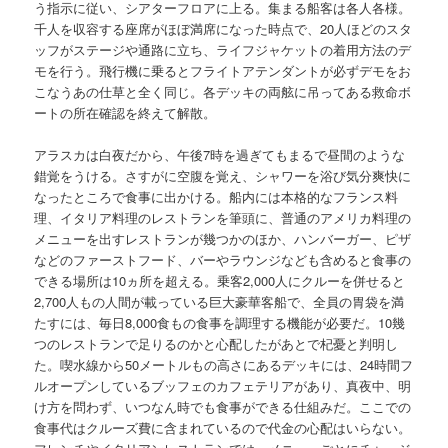
う指示に従い、シアターフロアに上る。集まる船客は各人各様。
千人を収容する座席がほぼ満席になった時点で、20人ほどのスタ
ッフがステージや通路に立ち、ライフジャケットの着用方法のデ
モを行う。飛行機に乗るとフライトアテンダントが必ずデモをお
こなうあの仕草と全く同じ。各デッキの両舷に吊ってある救命ボ
ートの所在確認を終えて解散。
アラスカは白夜だから、午後7時を過ぎてもまるで昼間のような
錯覚をうける。さすがに空腹を覚え、シャワーを浴び気分爽快に
なったところで食事に出かける。船内には本格的なフランス料
理、イタリア料理のレストランを筆頭に、普通のアメリカ料理の
メニューを出すレストランが幾つかのほか、ハンバーガー、ピザ
などのファーストフード、バーやラウンジなども含めると食事の
できる場所は10ヵ所を超える。乗客2,000人にクルーを併せると
2,700人もの人間が載っている巨大豪華客船で、全員の胃袋を満
たすには、毎日8,000食もの食事を調理する機能が必要だ。10幾
つのレストランで足りるのかと心配したがあとで杞憂と判明し
た。喫水線から50メートルもの高さにあるデッキには、24時間フ
ルオープンしているブッフェのカフェテリアがあり、真夜中、明
け方を問わず、いつなん時でも食事ができる仕組みだ。ここでの
食事代はクルーズ費に含まれているので代金の心配はいらない。