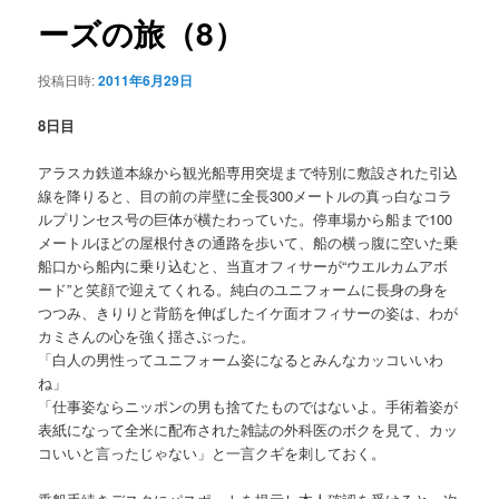
ー
ーズの旅（8）
ン
シ
ョ
テ
投稿日時:
2011年6月29日
ン
ン
8日目
ツ
アラスカ鉄道本線から観光船専用突堤まで特別に敷設された引込
線を降りると、目の前の岸壁に全長300メートルの真っ白なコラ
へ
ルプリンセス号の巨体が横たわっていた。停車場から船まで100
メートルほどの屋根付きの通路を歩いて、船の横っ腹に空いた乗
船口から船内に乗り込むと、当直オフィサーが“ウエルカムアボ
移
ード”と笑顔で迎えてくれる。純白のユニフォームに長身の身を
つつみ、きりりと背筋を伸ばしたイケ面オフィサーの姿は、わが
動
カミさんの心を強く揺さぶった。
「白人の男性ってユニフォーム姿になるとみんなカッコいいわ
ね」
「仕事姿ならニッポンの男も捨てたものではないよ。手術着姿が
表紙になって全米に配布された雑誌の外科医のボクを見て、カッ
コいいと言ったじゃない」と一言クギを刺しておく。