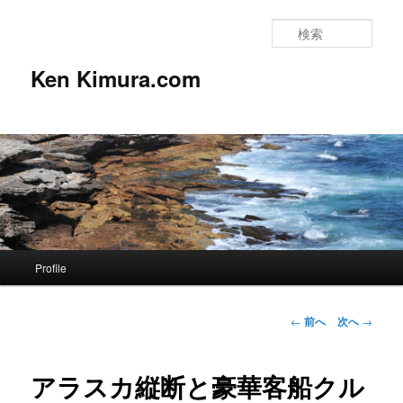
検
索
Ken Kimura.com
メ
Profile
メ
イ
ン
イ
メ
投
←
前へ
次へ
→
ニ
稿
ン
ュ
ナ
ー
ビ
アラスカ縦断と豪華客船クル
コ
ゲ