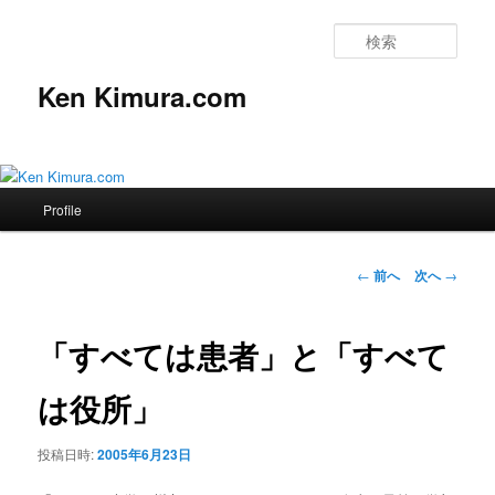
検
索
Ken Kimura.com
メ
Profile
メ
イ
ン
イ
メ
投
←
前へ
次へ
→
ニ
稿
ン
ュ
ナ
ー
ビ
「すべては患者」と「すべて
コ
ゲ
ー
は役所」
ン
シ
ョ
テ
投稿日時:
2005年6月23日
ン