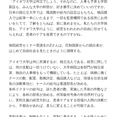
ン
「アイオワ大学は州立でしょう。それなのに、人事も予算も学部
新設も、みんな大学の幹部が、好き勝手に決めていいのですか。
ツ
日本の国公立大学では、職員数や給与の設定はもちろん、物品購
入では鉛筆一本にいたるまで、一切を監督機関である役所にお伺
へ
いをたてて、了解をとらねば、前に進めません。私たちの大学病
院も、アイオワ大学のように、経営をわれわれの自由に任せても
らえれば、患者のケアを改善できるのですがね」
移
病院経営セミナー受講生のZさんは、圧制国家からの脱出者が、
動
はじめて自由社会を見たときのように感嘆する。
アイオワ大学は州に所属するが、独立法人である。経営に関して
は、州の支配は一切うけていない。大学病院は各部門が独立採
算、独自の人事権をもって機能している。たとえば、病棟に働く
ナースの数、配置、勤務評定、備品購入などは、現場を仕切る婦
長の決断事項だ。ナースの給与は看護部長が決める。
各科ドクターの給与は、診た患者の数、実施した手術の件数など
により、各科の部長が決める。何等級何号俸の年功序列ではな
い。実利主義の経営方針は、患者ケアをする現場の人間の決断だ
から、不都合があれば、直ちに変えることが可能である。
実利主義は、制御を欠くと、実利に暴走する。これを防ぐために