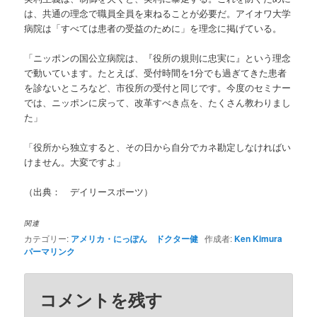
は、共通の理念で職員全員を束ねることが必要だ。アイオワ大学
病院は「すべては患者の受益のために」を理念に掲げている。
「ニッポンの国公立病院は、『役所の規則に忠実に』という理念
で動いています。たとえば、受付時間を1分でも過ぎてきた患者
を診ないところなど、市役所の受付と同じです。今度のセミナー
では、ニッポンに戻って、改革すべき点を、たくさん教わりまし
た」
「役所から独立すると、その日から自分でカネ勘定しなければい
けません。大変ですよ」
（出典： デイリースポーツ）
関連
カテゴリー:
アメリカ・にっぽん ドクター健
作成者:
Ken Kimura
パーマリンク
コメントを残す